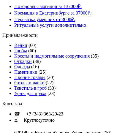
Похороны с могилой за 137000₽.
Кремация в Екатеринбурге за 37000₽.
Перевозка умерших от 3000₽.
Ритуальные услуги дополнительно
Принадлежности
Венки
(60)
Гробы
(60)
Кресты и надмогильные сооружения
(35)
Оградки
(38)
Одежда
(16)
Памятники
(25)
Прочие товары
(20)
Столы и лавки
(22)
Текстиль в гроб
(30)
Урны для праха
(23)
Контакты
☎ +7 (343) 363-20-23
⏳ Круглосуточно
620149, г. Екатеринбург, ул. Зоологическая, 7Б/1