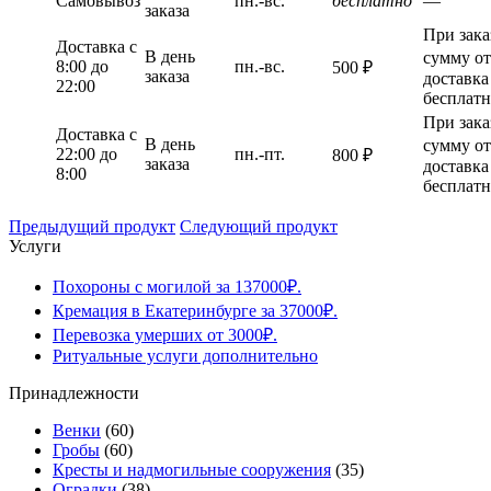
Самовывоз
пн.-вс.
бесплатно
—
заказа
При зака
Доставка c
В день
сумму от
8:00 до
пн.-вс.
500 ₽
заказа
доставка
22:00
бесплатн
При зака
Доставка с
В день
сумму от
22:00 до
пн.-пт.
800 ₽
заказа
доставка
8:00
бесплатн
Предыдущий продукт
Следующий продукт
Услуги
Похороны с могилой за 137000₽.
Кремация в Екатеринбурге за 37000₽.
Перевозка умерших от 3000₽.
Ритуальные услуги дополнительно
Принадлежности
Венки
(60)
Гробы
(60)
Кресты и надмогильные сооружения
(35)
Оградки
(38)