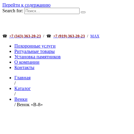
Перейти к содержанию
Search for:
☎
+7 (343) 363-20-23
/
☎
+7 (919) 363-20-23
/
MAX
Похоронные услуги
Ритуальные товары
Установка памятников
О компании
Контакты
Главная
/
Каталог
/
Венки
/ Венок «В-8»